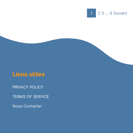
Page
Page
Page
Navigation
1
2
3
...
6
Suivant
Page
Site
Reviews
Liens utiles
PRIVACY POLICY
TERMS OF SERVICE
Nous Contacter