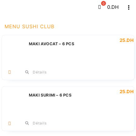
Passer
0
.DH
Tog
au
Navi
contenu
MENU SUSHI CLUB
25
.DH
MAKI AVOCAT – 6 PCS
Détails
25
.DH
MAKI SURIMI – 6 PCS
Détails