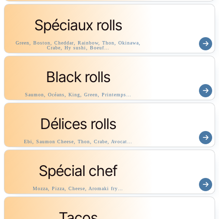
Spéciaux rolls
Green, Boston, Cheddar, Rainbow, Thon, Okinawa,
Crabe, Hy sushi, Boeuf…
Black rolls
Saumon, Océans, King, Green, Printemps…
Délices rolls
Ebi, Saumon Cheese, Thon, Crabe, Avocat…
Spécial chef
Mozza, Pizza, Cheese, Aromaki fry…
Tacos