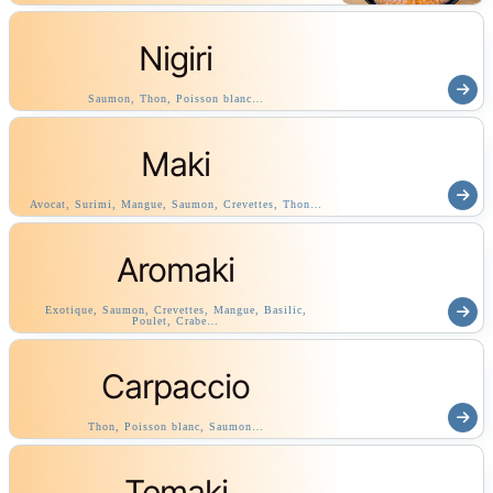
Nigiri
Saumon, Thon, Poisson blanc…
Maki
Avocat, Surimi, Mangue, Saumon, Crevettes, Thon…
Aromaki
Exotique, Saumon, Crevettes, Mangue, Basilic,
Poulet, Crabe…
Carpaccio
Thon, Poisson blanc, Saumon…
Temaki