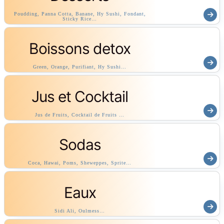
Poudding, Panna Cotta, Banane, Hy Sushi, Fondant,
Sticky Rice…
Boissons detox
Green, Orange, Purifiant, Hy Sushi…
Jus et Cocktail
Jus de Fruits, Cocktail de Fruits …
Sodas
Coca, Hawai, Poms, Sheweppes, Sprite…
Eaux
Sidi Ali, Oulmess…