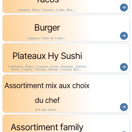
Saumon, Thon, Crevette, Crabe, Mix…
Burger
Saumon, Chair de Crabe…
Plateaux Hy Sushi
California, Nigiri, Crunchy, Lover, Aromaki, Spécial
Rolls, Classic, Volcano, Dream, Crunchy Mix…
Assortiment mix aux choix
du chef
mix aux choix…
Assortiment family