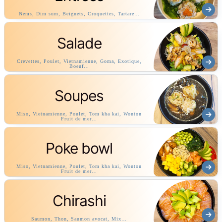
Nems, Dim sum, Beignets, Croquettes, Tartare…
Salade
Crevettes, Poulet, Vietnamienne, Goma, Exotique,
Boeuf…
Soupes
Miso, Vietnamienne, Poulet, Tom kha kai, Wonton
Fruit de mer…
Poke bowl
Miso, Vietnamienne, Poulet, Tom kha kai, Wonton
Fruit de mer…
Chirashi
Saumon, Thon, Saumon avocat, Mix…