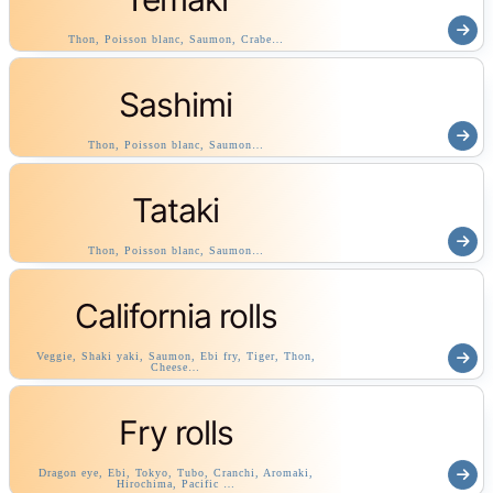
Thon, Poisson blanc, Saumon, Crabe…
Sashimi
Thon, Poisson blanc, Saumon…
Tataki
Thon, Poisson blanc, Saumon…
California rolls
Veggie, Shaki yaki, Saumon, Ebi fry, Tiger, Thon,
Cheese…
Fry rolls
Dragon eye, Ebi, Tokyo, Tubo, Cranchi, Aromaki,
Hirochima, Pacific …