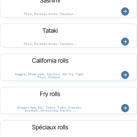
Sashimi
Thon, Poisson blanc, Saumon…
Tataki
Thon, Poisson blanc, Saumon…
California rolls
Veggie, Shaki yaki, Saumon, Ebi fry, Tiger,
Thon, Cheese…
Fry rolls
Dragon eye, Ebi, Tokyo, Tubo, Cranchi,
Aromaki, Hirochima, Pacific …
Spéciaux rolls