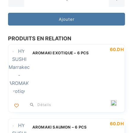
quantité
de
AROMAKI
Ajouter
Mangue
-
PRODUITS EN RELATION
6
60
.DH
PCS
AROMAKI EXOTIQUE – 6 PCS
Détails
60
.DH
AROMAKI SAUMON – 6 PCS