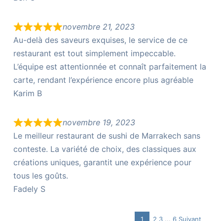
novembre 21, 2023
Au-delà des saveurs exquises, le service de ce
restaurant est tout simplement impeccable.
L’équipe est attentionnée et connaît parfaitement la
carte, rendant l’expérience encore plus agréable
Karim B
novembre 19, 2023
Le meilleur restaurant de sushi de Marrakech sans
conteste. La variété de choix, des classiques aux
créations uniques, garantit une expérience pour
tous les goûts.
Fadely S
Page
Page
Page
Navigation
1
2
3
...
6
Suivant