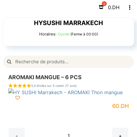
Passer
0
.DH
Tog
au
Nav
contenu
HYSUSHI MARRAKECH
Nos Plats
Horaires:
Ouvret
(Ferme à 00:00)
Thaïlandais & Asiatique
Rechercher:
Nos Soupes
AROMAKI MANGUE – 6 PCS
Japonais
5,0 étoiles sur 5 (selon 27 avis)
Sushi Box
60
.DH