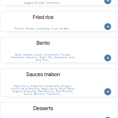
Veggie, Poulet, Crevettes…
Fried rice
Poulet, Boeuf, Crevettes, Fruit de Mer…
Bento
Nem, Salade, Sushi, brochette, Poulet,
Crevettes, Saumon, Nigri, Riz, Edamam, wok,
Dim Sun…
Sauces maison
Aigre doux, Anguille, Cacahuète, Dragon,
Fruits de la Passion, Mayo Spicy, Nuoc Mam,
Oignon Dressing, Red Basilic, Red Mrnthe,
Sucré, Wonton, Yakimiko…
Desserts