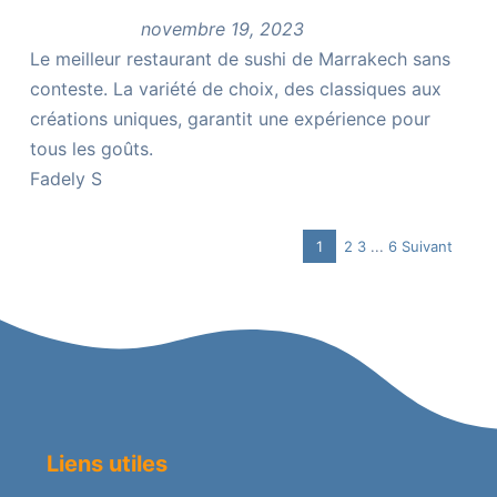
novembre 19, 2023
Le meilleur restaurant de sushi de Marrakech sans
conteste. La variété de choix, des classiques aux
créations uniques, garantit une expérience pour
tous les goûts.
Fadely S
Page
Page
Page
Navigation
1
2
3
...
6
Suivant
Page
Site
Reviews
Liens utiles