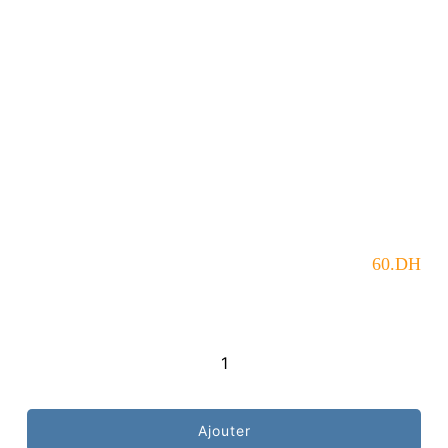
60
.DH
quantité
de
AROMAKI
Ajouter