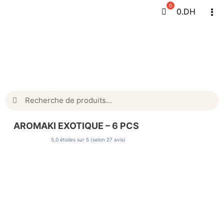
Passer
0
.DH
Tog
au
Navi
contenu
Rechercher:
AROMAKI EXOTIQUE – 6 PCS
5,0 étoiles sur 5 (selon 27 avis)