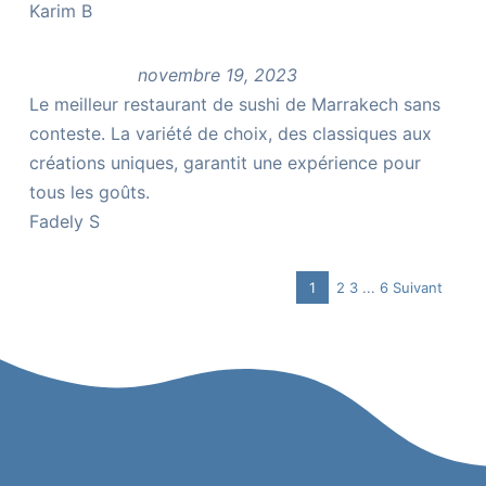
Karim B
novembre 19, 2023
Le meilleur restaurant de sushi de Marrakech sans
conteste. La variété de choix, des classiques aux
créations uniques, garantit une expérience pour
tous les goûts.
Fadely S
Page
Page
Page
Navigation
1
2
3
...
6
Suivant
Page
Site
Reviews