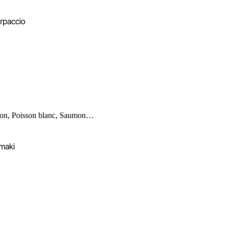
rpaccio
on, Poisson blanc, Saumon…
maki