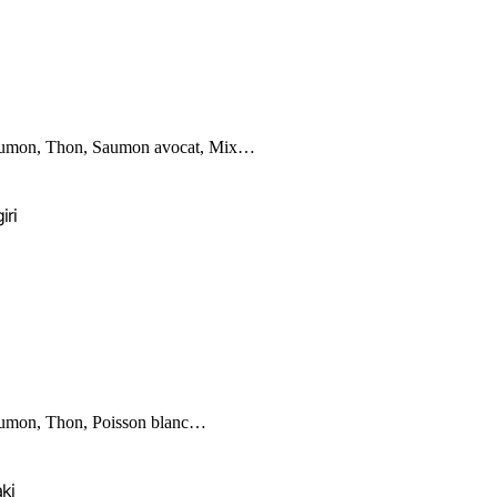
umon, Thon, Saumon avocat, Mix…
iri
umon, Thon, Poisson blanc…
ki