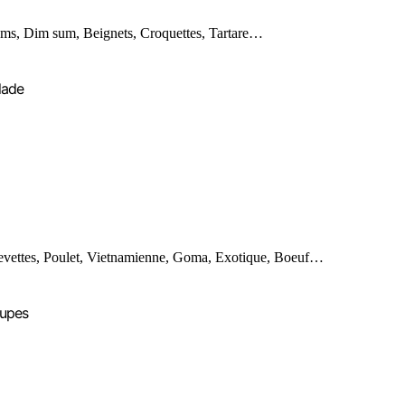
ms, Dim sum, Beignets, Croquettes, Tartare…
lade
evettes, Poulet, Vietnamienne, Goma, Exotique, Boeuf…
upes