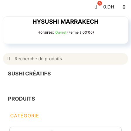
Passer
0
.DH
Tog
au
Navi
contenu
HYSUSHI MARRAKECH
Horaires:
Ouvret
(Ferme à 00:00)
Rechercher:
SUSHI CRÉATIFS
PRODUITS
CATÉGORIE