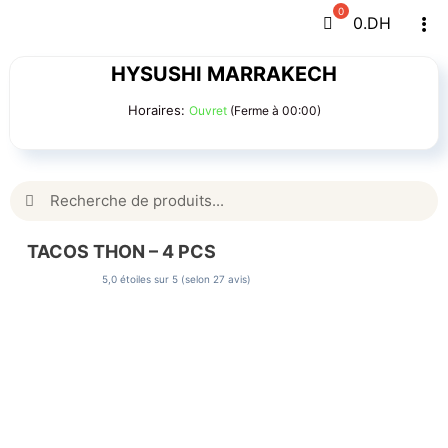
Passer
0
.DH
Tog
au
Navi
contenu
HYSUSHI MARRAKECH
Horaires:
Ouvret
(Ferme à 00:00)
Rechercher:
TACOS THON – 4 PCS
5,0 étoiles sur 5 (selon 27 avis)