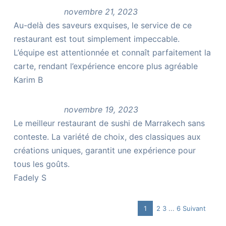
novembre 21, 2023
Au-delà des saveurs exquises, le service de ce
restaurant est tout simplement impeccable.
L’équipe est attentionnée et connaît parfaitement la
carte, rendant l’expérience encore plus agréable
Karim B
novembre 19, 2023
Le meilleur restaurant de sushi de Marrakech sans
conteste. La variété de choix, des classiques aux
créations uniques, garantit une expérience pour
tous les goûts.
Fadely S
Page
Page
Page
Navigation
1
2
3
...
6
Suivant
Page
Site