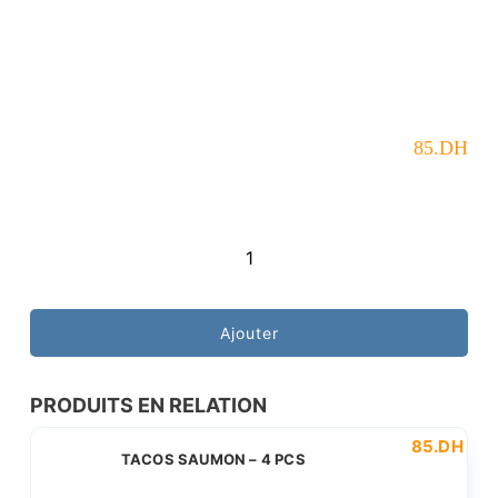
85
.DH
quantité
de
TACOS
Ajouter
thon
-
PRODUITS EN RELATION
4
85
.DH
PCS
TACOS SAUMON – 4 PCS