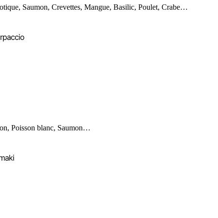
otique, Saumon, Crevettes, Mangue, Basilic, Poulet, Crabe…
rpaccio
on, Poisson blanc, Saumon…
maki