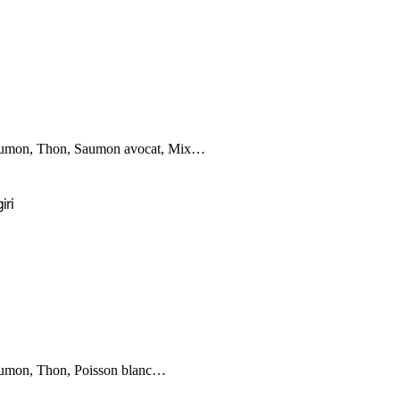
umon, Thon, Saumon avocat, Mix…
iri
umon, Thon, Poisson blanc…