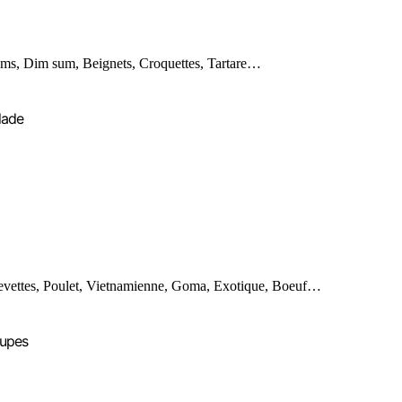
ms, Dim sum, Beignets, Croquettes, Tartare…
lade
evettes, Poulet, Vietnamienne, Goma, Exotique, Boeuf…
upes