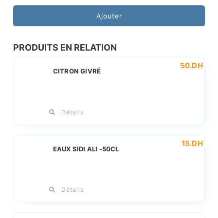
de
INFUSIONS
Ajouter
camomille
PRODUITS EN RELATION
50
.DH
CITRON GIVRÉ
Détails
15
.DH
EAUX SIDI ALI -50CL
Détails