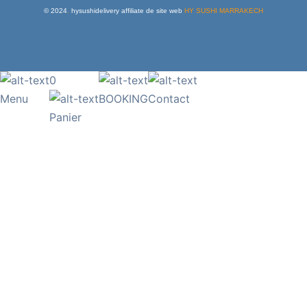
© 2024
.
hysushidelivery affiliate de site web
HY SUSHI MARRAKECH
0
Menu
BOOKING
Contact
Panier