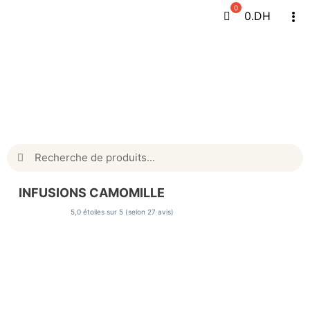
Passer
0
.DH
Tog
au
Navi
contenu
Rechercher:
INFUSIONS CAMOMILLE
5,0 étoiles sur 5 (selon 27 avis)