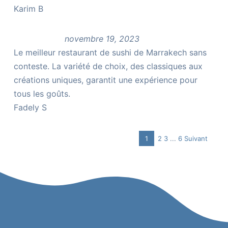
Karim B
novembre 19, 2023
Le meilleur restaurant de sushi de Marrakech sans
conteste. La variété de choix, des classiques aux
créations uniques, garantit une expérience pour
tous les goûts.
Fadely S
Page
Page
Page
Navigation
1
2
3
...
6
Suivant
Page
Site
Reviews