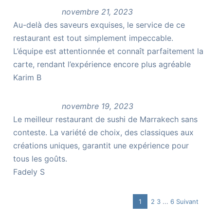
novembre 21, 2023
Au-delà des saveurs exquises, le service de ce
restaurant est tout simplement impeccable.
L’équipe est attentionnée et connaît parfaitement la
carte, rendant l’expérience encore plus agréable
Karim B
novembre 19, 2023
Le meilleur restaurant de sushi de Marrakech sans
conteste. La variété de choix, des classiques aux
créations uniques, garantit une expérience pour
tous les goûts.
Fadely S
Page
Page
Page
Navigation
1
2
3
...
6
Suivant
Page
Site