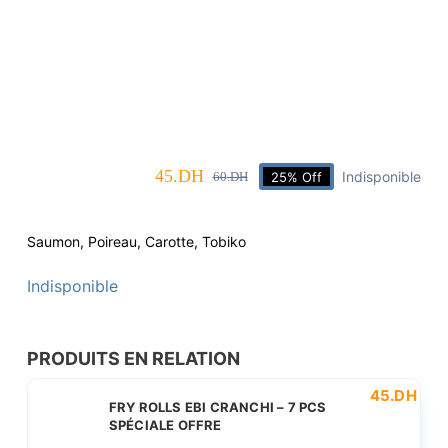
45
.DH
Indisponible
60
.DH
25% Off
Le
Le
prix
prix
initial
actuel
Saumon, Poireau, Carotte, Tobiko
était :
est :
60.DH.
45.DH.
Indisponible
PRODUITS EN RELATION
45
.DH
Le
Le
FRY ROLLS EBI CRANCHI – 7 PCS
prix
prix
SPÉCIALE OFFRE
initi
actu
était
est :