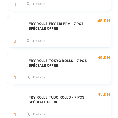
Détails
45
.DH
Le
Le
FRY ROLLS FRY EBI FRY – 7 PCS
prix
prix
SPÉCIALE OFFRE
initi
actu
était
est :
60.
45.
Détails
45
.DH
Le
Le
FRY ROLLS TOKYO ROLLS – 7 PCS
prix
prix
SPÉCIALE OFFRE
initi
actu
était
est :
60.
45.
Détails
45
.DH
Le
Le
FRY ROLLS TUBO ROLLS – 7 PCS
prix
prix
SPÉCIALE OFFRE
initi
actu
était
est :
60.
45.
Détails