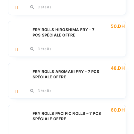
60.
45.
Détails
50
.DH
Le
Le
FRY ROLLS HIROSHIMA FRY – 7
prix
prix
PCS SPÉCIALE OFFRE
initi
actu
était
est :
65.
50.
Détails
48
.DH
Le
Le
FRY ROLLS AROMAKI FRY – 7 PCS
prix
prix
SPÉCIALE OFFRE
initi
actu
était
est :
65.
48.
Détails
60
.DH
Le
Le
FRY ROLLS PACIFIC ROLLS – 7 PCS
prix
prix
SPÉCIALE OFFRE
initi
actu
était
est :
80.
60.