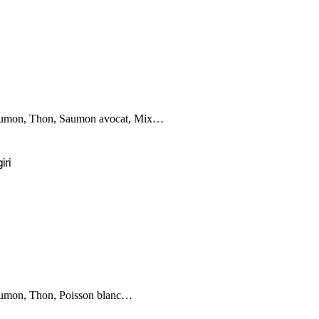
umon, Thon, Saumon avocat, Mix…
iri
umon, Thon, Poisson blanc…