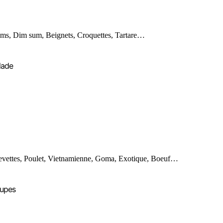
ms, Dim sum, Beignets, Croquettes, Tartare…
lade
evettes, Poulet, Vietnamienne, Goma, Exotique, Boeuf…
upes