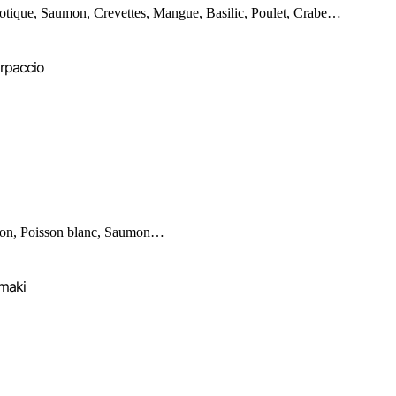
otique, Saumon, Crevettes, Mangue, Basilic, Poulet, Crabe…
rpaccio
on, Poisson blanc, Saumon…
maki