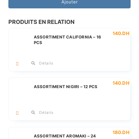
Assortiment
Ajouter
volcano
-
PRODUITS EN RELATION
23
140
.DH
PCS
ASSORTIMENT CALIFORNIA – 16
PCS
Détails
140
.DH
ASSORTIMENT NIGIRI – 12 PCS
Détails
180
.DH
ASSORTIMENT AROMAKI – 24