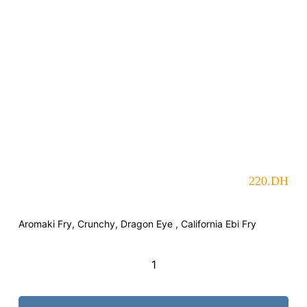
220
.DH
Aromaki Fry, Crunchy, Dragon Eye , California Ebi Fry
quantité
de