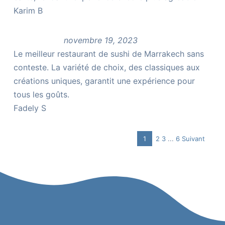
Karim B
novembre 19, 2023
Le meilleur restaurant de sushi de Marrakech sans
conteste. La variété de choix, des classiques aux
créations uniques, garantit une expérience pour
tous les goûts.
Fadely S
Page
Page
Page
Navigation
1
2
3
...
6
Suivant
Page
Site
Reviews