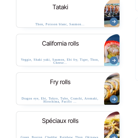
Tataki
Thon, Poisson blanc, Saumon…
California rolls
Veggie, Shaki yaki, Saumon, Ebi fry, Tiger, Thon,
Cheese…
Fry rolls
Dragon eye, Ebi, Tokyo, Tubo, Cranchi, Aromaki,
Hirochima, Pacific …
Spéciaux rolls
Green, Boston, Cheddar, Rainbow, Thon, Okinawa,