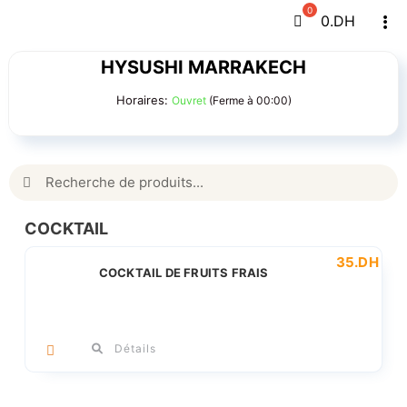
Passer
0
.DH
Tog
au
Navi
contenu
HYSUSHI MARRAKECH
Horaires:
Ouvret
(Ferme à 00:00)
Rechercher:
COCKTAIL
35
.DH
COCKTAIL DE FRUITS FRAIS
Détails