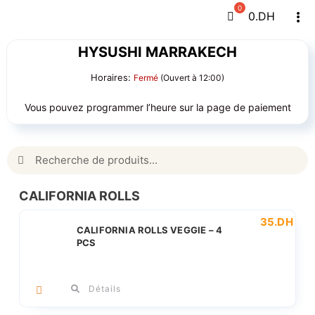
Passer
0
.DH
Tog
au
Navi
contenu
HYSUSHI MARRAKECH
Horaires:
Fermé
(Ouvert à 12:00)
Vous pouvez programmer l’heure sur la page de paiement
Rechercher:
CALIFORNIA ROLLS
35
.DH
CALIFORNIA ROLLS VEGGIE – 4
PCS
Détails