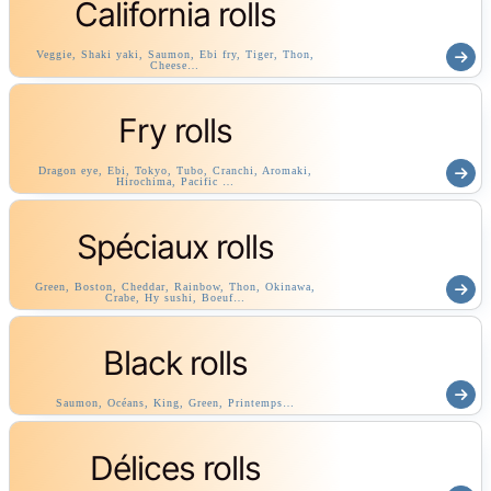
California rolls
Veggie, Shaki yaki, Saumon, Ebi fry, Tiger, Thon,
Cheese…
Fry rolls
Dragon eye, Ebi, Tokyo, Tubo, Cranchi, Aromaki,
Hirochima, Pacific …
Spéciaux rolls
Green, Boston, Cheddar, Rainbow, Thon, Okinawa,
Crabe, Hy sushi, Boeuf…
Black rolls
Saumon, Océans, King, Green, Printemps…
Délices rolls