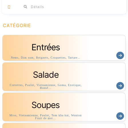
Détails
CATÉGORIE
Entrées
Nems, Dim sum, Beignets, Croquettes, Tartare…
Salade
Crevettes, Poulet, Vietnamienne, Goma, Exotique,
Boeuf…
Soupes
Miso, Vietnamienne, Poulet, Tom kha kai, Wonton
Fruit de mer…