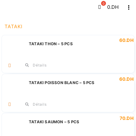
Passer
0
.DH
Tog
au
Navi
contenu
TATAKI
60
.DH
TATAKI THON – 5 PCS
Détails
60
.DH
TATAKI POISSON BLANC – 5 PCS
Détails
70
.DH
TATAKI SAUMON – 5 PCS