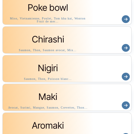
Poke bowl
Miso, Vietnamienne, Poulet, Tom kha kai, Wonton
Fruit de mer…
Chirashi
Saumon, Thon, Saumon avocat, Mix…
Nigiri
Saumon, Thon, Poisson blanc…
Maki
Avocat, Surimi, Mangue, Saumon, Crevettes, Thon…
Aromaki