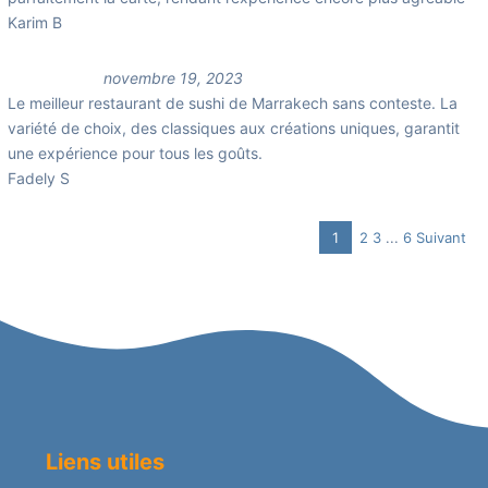
Karim B
novembre 19, 2023
Le meilleur restaurant de sushi de Marrakech sans conteste. La
variété de choix, des classiques aux créations uniques, garantit
une expérience pour tous les goûts.
Fadely S
Page
Page
Page
Navigation
1
2
3
...
6
Suivant
Page
Site
Reviews
Liens utiles