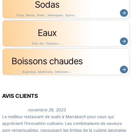
Sodas
Coca, Hawai, Poms, Sheweppes, Sprite…
Eaux
Sidi Ali, Oulmess…
Boissons chaudes
Expresso, Américain, Infusions…
AVIS CLIENTS
novembre 26, 2023
Le meilleur restaurant de sushi à Marrakech pour ceux qui
apprécient l’innovation culinaire. Les combinaisons de saveurs
sont remarquables, repoussant les limites de la cuisine japonaise