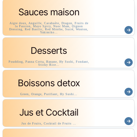
Sauces maison
Aigre doux, Anguille, Cacahuète, Dragon, Fruits de
la Passion, Mayo Spicy, Nuoc Mam, Oignon
Dressing, Red Basilic, Red Mrnthe, Sucré, Wonton,
Yakimiko…
Desserts
Poudding, Panna Cotta, Banane, Hy Sushi, Fondant,
Sticky Rice…
Boissons detox
Green, Orange, Purifiant, Hy Sushi…
Jus et Cocktail
Jus de Fruits, Cocktail de Fruits …