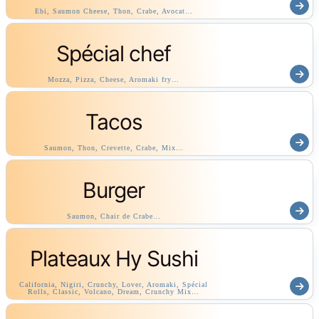
Ebi, Saumon Cheese, Thon, Crabe, Avocat…
Spécial chef
Mozza, Pizza, Cheese, Aromaki fry…
Tacos
Saumon, Thon, Crevette, Crabe, Mix…
Burger
Saumon, Chair de Crabe…
Plateaux Hy Sushi
California, Nigiri, Crunchy, Lover, Aromaki, Spécial
Rolls, Classic, Volcano, Dream, Crunchy Mix…