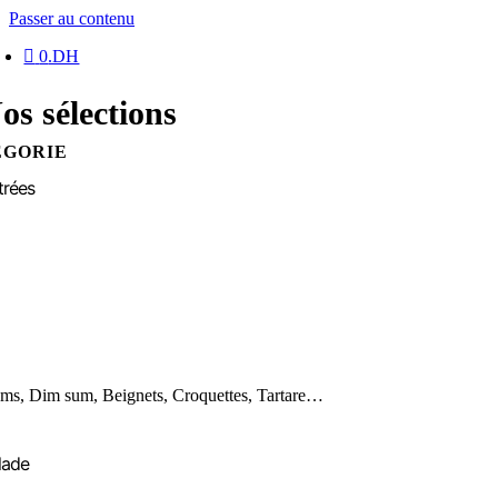
Passer au contenu
0
.DH
os sélections
ÉGORIE
trées
ms, Dim sum, Beignets, Croquettes, Tartare…
lade