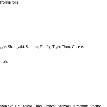
ifornia rolls
ggie, Shaki yaki, Saumon, Ebi fry, Tiger, Thon, Cheese…
 rolls
agon eye, Ebi, Tokyo, Tubo, Cranchi, Aromaki, Hirochima, Pacific …