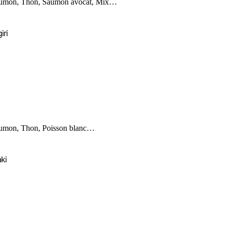
umon, Thon, Saumon avocat, Mix…
iri
umon, Thon, Poisson blanc…
ki