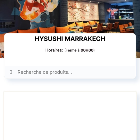
Passer
au
contenu
HYSUSHI MARRAKECH
Horaires:
(Ferme à
00H00
)
Rechercher: